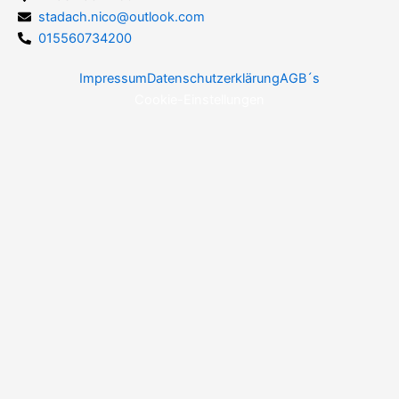
stadach.nico@outlook.com
015560734200
Impressum
Datenschutzerklärung
AGB´s
Cookie-Einstellungen
Schlüsseldienst Stadach
Schnelle Hilfe zu fairen
Preisen.
Jetzt anrufen
WhatsApp
Email senden