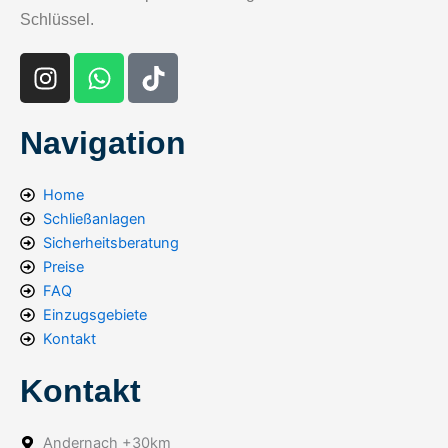
Schlüssel.
I
W
T
n
h
i
s
a
k
t
t
t
Navigation
a
s
o
g
a
k
Home
r
p
Schließanlagen
a
p
Sicherheitsberatung
m
Preise
FAQ
Einzugsgebiete
Kontakt
Kontakt
Andernach +30km