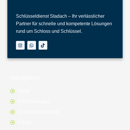
Schlüsseldienst Stadach – Ihr verlässlicher
Partner für schnelle und kompetente Lösungen
rund um Schloss und Schlüssel.
I
W
T
n
h
i
s
a
k
t
t
t
a
s
o
g
a
k
r
p
a
p
Navigation
m
Home
Schließanlagen
Sicherheitsberatung
Preise