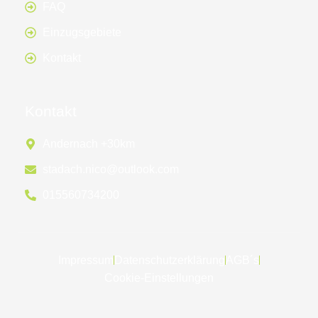
FAQ
Einzugsgebiete
Kontakt
Kontakt
Andernach +30km
stadach.nico@outlook.com
015560734200
Impressum
Datenschutzerklärung
AGB´s
Cookie-Einstellungen